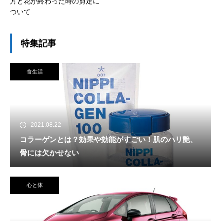
方と花が終わった時の剪定に
ついて
特集記事
食生活
2021.08.22
コラーゲンとは？効果や効能がすごい！肌のハリ艶、
骨には欠かせない
心と体