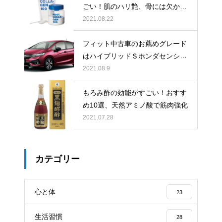
ごい！肌のハリ艶、骨には欠かせ
ない
2021.08.22
フィット中古車のお薦めグレード
はハイブリッドＳホンダセンシン
グできまり！
2021.08.9
もろみ酢の効能がすごい！おすす
め10選、天然アミノ酸で筋肉強化
2021.07.28
カテゴリー
心と体
23
生活習慣
28