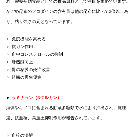
れ、栄養補助食品としての食品原料として注目を集めています。
がごめ昆布のフコダインの含有量は他の昆布に比べて2倍以上あ
り、粘り強さの元となっています。
免疫機能を高める
抗ガン作用
血中コレステロールの抑制
肝機能向上
胃の粘膜の炎症改善
組織の再生促進
►
ラミナラン（βグルカン）
海藻やキノコに含まれる貯蔵多糖類で水により抽出され、抗腫
瘍、抗血栓、高血圧抑制作用が報告されています。
血栓の溶解