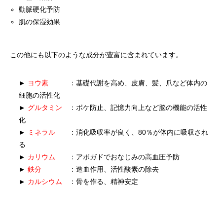
動脈硬化予防
肌の保湿効果
この他にも以下のような成分が豊富に含まれています。
►
ヨウ素
：基礎代謝を高め、皮膚、髪、爪など体内の
細胞の活性化
►
グルタミン
：ボケ防止、記憶力向上など脳の機能の活性
化
►
ミネラル
：消化吸収率が良く、80％が体内に吸収され
る
►
カリウム
：アボガドでおなじみの高血圧予防
►
鉄分
：造血作用、活性酸素の除去
►
カルシウム
：骨を作る、精神安定