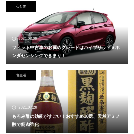
心と体
2021.08.09
フィット中古車のお薦めグレードはハイブリッドＳホ
ンダセンシングできまり！
食生活
2021.07.28
もろみ酢の効能がすごい！おすすめ10選、天然アミノ
酸で筋肉強化