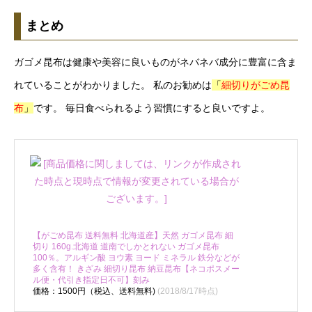
まとめ
ガゴメ昆布は健康や美容に良いものがネバネバ成分に豊富に含ま
れていることがわかりました。 私のお勧めは
「
細切りがごめ昆
布
」
です。 毎日食べられるよう習慣にすると良いですよ。
【がごめ昆布 送料無料 北海道産】天然 ガゴメ昆布 細
切り 160g.北海道 道南でしかとれない ガゴメ昆布
100％。アルギン酸 ヨウ素 ヨード ミネラル 鉄分などが
多く含有！ きざみ 細切り昆布 納豆昆布【ネコポスメー
ル便・代引き指定日不可】刻み
価格：1500円（税込、送料無料)
(2018/8/17時点)