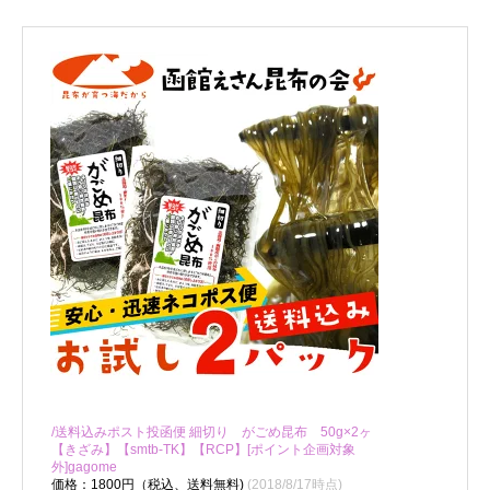
/送料込みポスト投函便 細切り がごめ昆布 50g×2ヶ
【きざみ】【smtb-TK】【RCP】[ポイント企画対象
外]gagome
価格：1800円（税込、送料無料)
(2018/8/17時点)