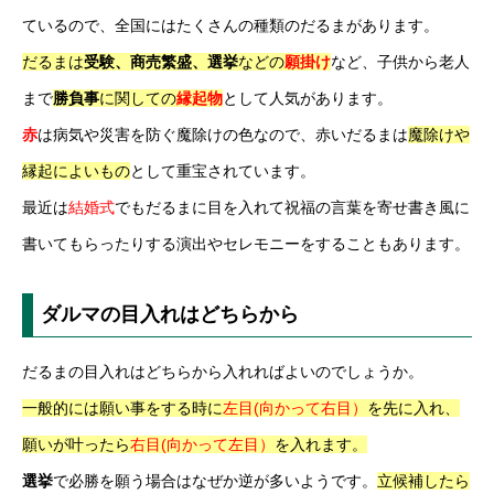
ているので、全国にはたくさんの種類のだるまがあります。
だるまは
受験、商売繁盛、選挙
などの
願掛け
など、子供から老人
まで
勝負事
に関しての
縁起物
として人気があります。
赤
は病気や災害を防ぐ魔除けの色なので、赤いだるまは
魔除けや
縁起によいもの
として重宝されています。
最近は
結婚式
でもだるまに目を入れて祝福の言葉を寄せ書き風に
書いてもらったりする演出やセレモニーをすることもあります。
ダルマの目入れはどちらから
だるまの目入れはどちらから入れればよいのでしょうか。
一般的には願い事をする時に
左目(向かって右目）
を先に入れ、
願いが叶ったら
右目(向かって左目）
を入れます。
選挙
で必勝を願う場合はなぜか逆が多いようです。
立候補したら