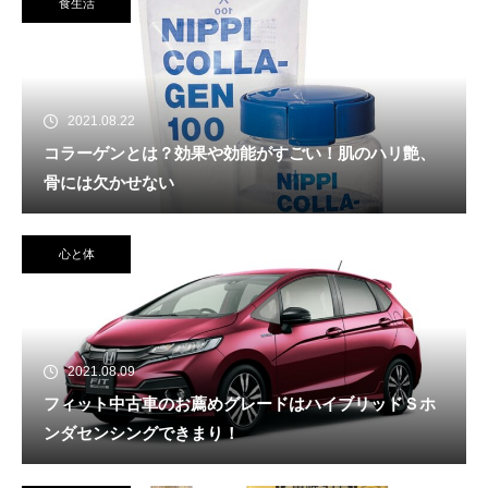
食生活
2021.08.22
コラーゲンとは？効果や効能がすごい！肌のハリ艶、
骨には欠かせない
心と体
2021.08.09
フィット中古車のお薦めグレードはハイブリッドＳホ
ンダセンシングできまり！