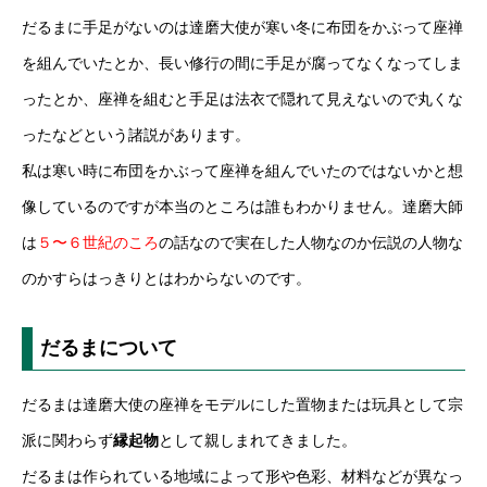
だるまに手足がないのは達磨大使が寒い冬に布団をかぶって座禅
を組んでいたとか、長い修行の間に手足が腐ってなくなってしま
ったとか、座禅を組むと手足は法衣で隠れて見えないので丸くな
ったなどという諸説があります。
私は寒い時に布団をかぶって座禅を組んでいたのではないかと想
像しているのですが本当のところは誰もわかりません。達磨大師
は
５〜６世紀のころ
の話なので実在した人物なのか伝説の人物な
のかすらはっきりとはわからないのです。
だるまについて
だるまは達磨大使の座禅をモデルにした置物または玩具として宗
派に関わらず
縁起物
として親しまれてきました。
だるまは作られている地域によって形や色彩、材料などが異なっ