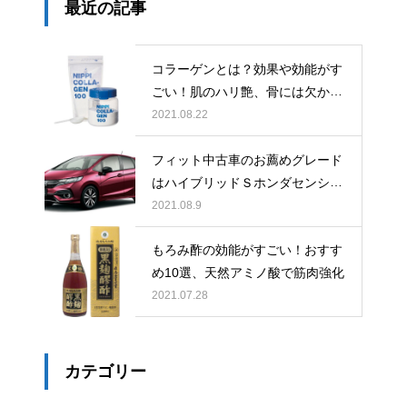
最近の記事
コラーゲンとは？効果や効能がす
ごい！肌のハリ艶、骨には欠かせ
ない
2021.08.22
フィット中古車のお薦めグレード
はハイブリッドＳホンダセンシン
グできまり！
2021.08.9
もろみ酢の効能がすごい！おすす
め10選、天然アミノ酸で筋肉強化
2021.07.28
カテゴリー